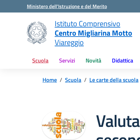
Vai ai contenuti
Vai al menu di navigazione
Vai al footer
Ministero dell'Istruzione e del Merito
Istituto Comprensivo
Centro Migliarina Motto
Viareggio
Scuola
Servizi
Novità
Didattica
Home
Scuola
Le carte della scuola
Valut
second