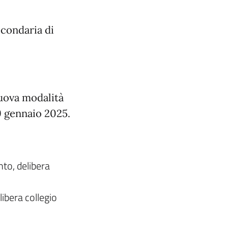
econdaria di
nuova modalità
 9 gennaio 2025.
to, delibera
ibera collegio