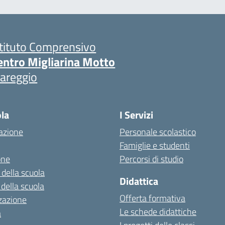
stituto Comprensivo
entro Migliarina Motto
iareggio
ola
I Servizi
azione
Personale scolastico
Famiglie e studenti
one
Percorsi di studio
 della scuola
Didattica
 della scuola
Offerta formativa
zazione
Le schede didattiche
a