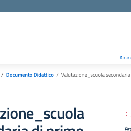
Ammi
Documento Didattico
Valutazione_scuola secondaria 
azione_scuola
aria di primo
Ar