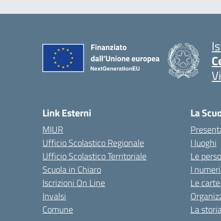
I
C
V
Link Esterni
La Scu
MIUR
Present
Ufficio Scolastico Regionale
I luoghi
Ufficio Scolastico Territoriale
Le pers
Scuola in Chiaro
I numeri
Iscrizioni On Line
Le carte
Invalsi
Organiz
Comune
La stori