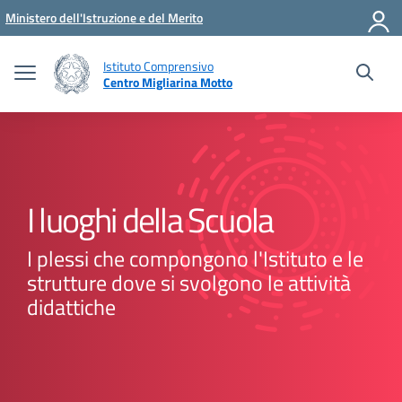
Vai ai contenuti
Vai al menu di navigazione
Vai al footer
Ministero dell'Istruzione e del Merito
Istituto Comprensivo
Centro Migliarina Motto
I luoghi della Scuola
I plessi che compongono l'Istituto e le
strutture dove si svolgono le attività
didattiche