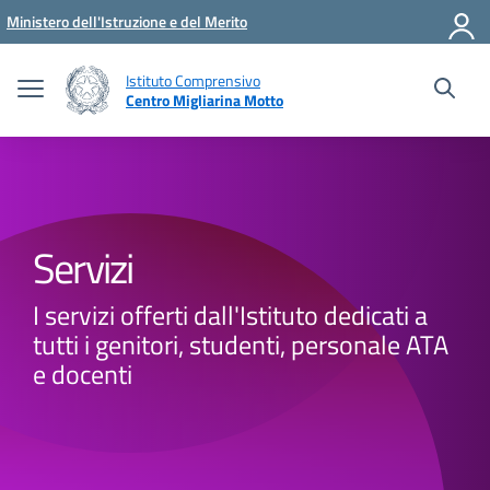
Vai ai contenuti
Vai al menu di navigazione
Vai al footer
Ministero dell'Istruzione e del Merito
Istituto Comprensivo
Centro Migliarina Motto
Servizi
I servizi offerti dall'Istituto dedicati a
tutti i genitori, studenti, personale ATA
e docenti