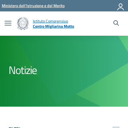
Vai ai contenuti
Vai al menu di navigazione
Vai al footer
Ministero dell'Istruzione e del Merito
Istituto Comprensivo
Centro Migliarina Motto
Notizie