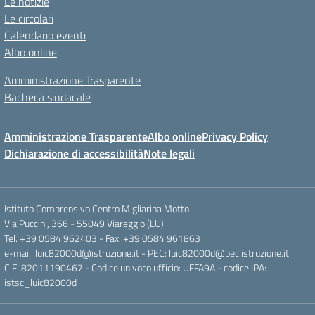
Le notizie
Le circolari
Calendario eventi
Albo online
Amministrazione Trasparente
Bacheca sindacale
Amministrazione Trasparente
Albo online
Privacy Policy
Dichiarazione di accessibilità
Note legali
Istituto Comprensivo Centro Migliarina Motto
Via Puccini, 366 - 55049 Viareggio (LU)
Tel. +39 0584 962403 - Fax. +39 0584 961863
e-mail: luic82000d@istruzione.it - PEC: luic82000d@pec.istruzione.it
C.F: 82011190467 - Codice univoco ufficio: UFFA9A - codice IPA:
istsc_luic82000d