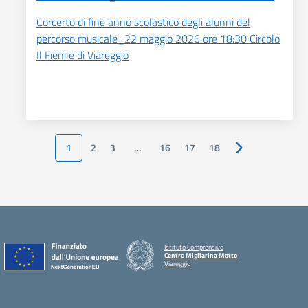
Corcerto di fine anno scolastico degli alunni del
percorso musicale_22 maggio 2026 ore 18:30 Circolo
Il Fienile di Viareggio
1
2
3
…
16
17
18
Pagina successiv
Istituto Comprensivo
Centro Migliarina Motto
Viareggio