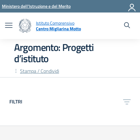
Vai ai contenuti
Vai al menu di navigazione
Vai al footer
Ministero dell'Istruzione e del Merito
Istituto Comprensivo
Centro Migliarina Motto
Argomento: Progetti
d’istituto
Stampa / Condividi
FILTRI