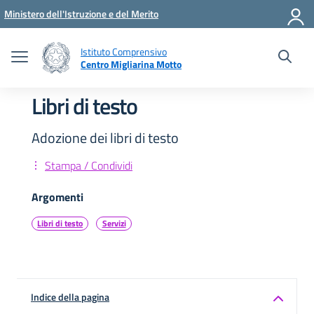
Vai ai contenuti
Vai al menu di navigazione
Vai al footer
Ministero dell'Istruzione e del Merito
Istituto Comprensivo
Centro Migliarina Motto
Libri di testo
Adozione dei libri di testo
Stampa / Condividi
Argomenti
Libri di testo
Servizi
Indice della pagina