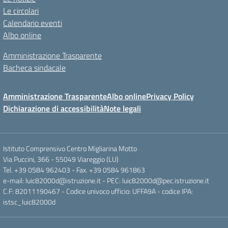
Le circolari
Calendario eventi
Albo online
Amministrazione Trasparente
Bacheca sindacale
Amministrazione Trasparente
Albo online
Privacy Policy
Dichiarazione di accessibilità
Note legali
Istituto Comprensivo Centro Migliarina Motto
Via Puccini, 366 - 55049 Viareggio (LU)
Tel. +39 0584 962403 - Fax. +39 0584 961863
e-mail: luic82000d@istruzione.it - PEC: luic82000d@pec.istruzione.it
C.F: 82011190467 - Codice univoco ufficio: UFFA9A - codice IPA:
istsc_luic82000d