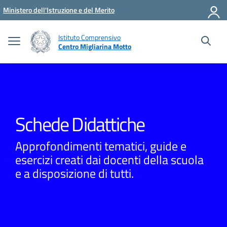
Vai ai contenuti
Vai al menu di navigazione
Vai al footer
Ministero dell'Istruzione e del Merito
Istituto Comprensivo
Centro Migliarina Motto
Schede Didattiche
Approfondimenti tematici, guide e
esercizi creati dai docenti della scuola
e a disposizione di tutti.