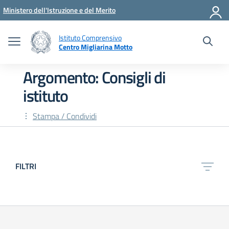
Vai ai contenuti
Vai al menu di navigazione
Vai al footer
Ministero dell'Istruzione e del Merito
Istituto Comprensivo
Centro Migliarina Motto
Argomento: Consigli di
istituto
Stampa / Condividi
FILTRI