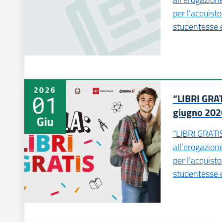
per l’acquisto
studentesse e
2026
01
“LIBRI GRA
giugno 202
Giu
“LIBRI GRATIS
all’erogazio
per l’acquisto
studentesse e