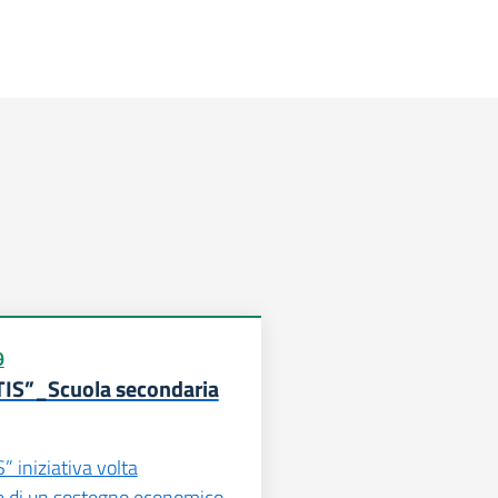
9
TIS”_Scuola secondaria
” iniziativa volta
ne di un sostegno economico