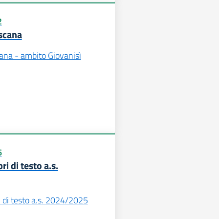
2
scana
ana - ambito Giovanisì
6
ri di testo a.s.
i di testo a.s. 2024/2025