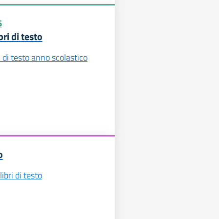
6
bri di testo
i di testo anno scolastico
o
ibri di testo