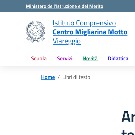
Vai ai contenuti
Vai al menu di navigazione
Vai al footer
Ministero dell'Istruzione e del Merito
Istituto Comprensivo
Centro Migliarina Motto
Viareggio
Scuola
Servizi
Novità
Didattica
Home
Libri di testo
Ar
te