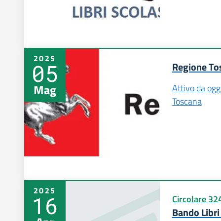
2025
05
Regione To
Mag
Attivo da ogg
Toscana
2025
16
Circolare 32
Bando Libri