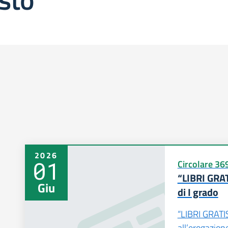
2026
01
Circolare 36
“LIBRI GRA
Giu
di I grado
“LIBRI GRATIS
all’erogazio