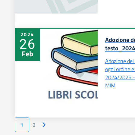
2024
26
Adozione dei
testo_202
Feb
Adozione dei l
ogni ordine e
2024/2025 – 
MIM
1
2
Pagina successiva