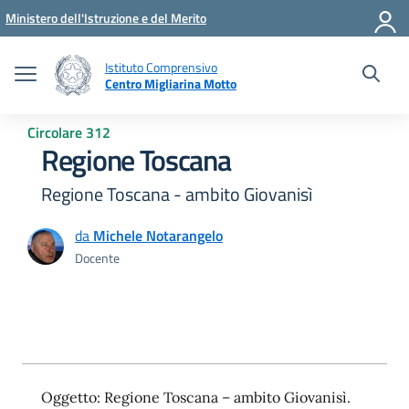
Vai ai contenuti
Vai al menu di navigazione
Vai al footer
Ministero dell'Istruzione e del Merito
Istituto Comprensivo
Centro Migliarina Motto
Circolare 312
Regione Toscana
Regione Toscana - ambito Giovanisì
da
Michele Notarangelo
Docente
Oggetto: Regione Toscana – ambito Giovanisì.