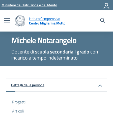
Vai ai contenuti
Vai al menu di navigazione
Vai al footer
Ministero dell'Istruzione e del Merito
Istituto Comprensivo
Centro Migliarina Motto
Michele Notarangelo
Docente di
scuola secondaria I grado
con
incarico a tempo indeterminato
Dettagli della persona
Progetti
Articoli