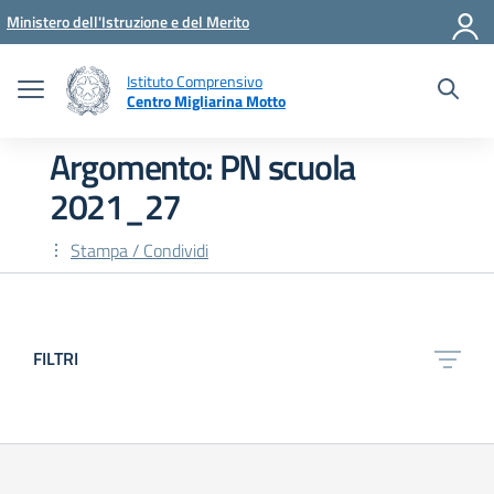
Vai ai contenuti
Vai al menu di navigazione
Vai al footer
Ministero dell'Istruzione e del Merito
Istituto Comprensivo
Centro Migliarina Motto
Argomento: PN scuola
2021_27
Stampa / Condividi
FILTRI