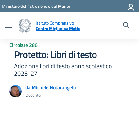
Vai ai contenuti
Vai al menu di navigazione
Vai al footer
Ministero dell'Istruzione e del Merito
Istituto Comprensivo
Centro Migliarina Motto
Circolare 286
Protetto: Libri di testo
Adozione libri di testo anno scolastico
2026-27
da
Michele Notarangelo
Docente