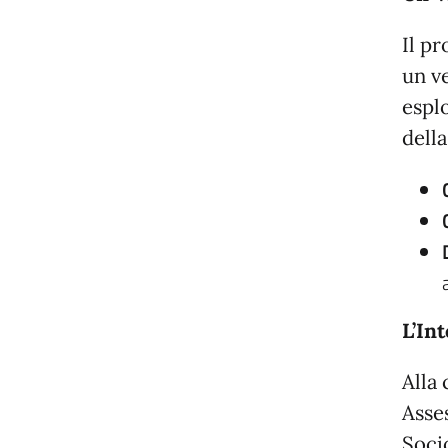
Il pr
un v
esplo
della
L’In
Alla
Asse
Socio