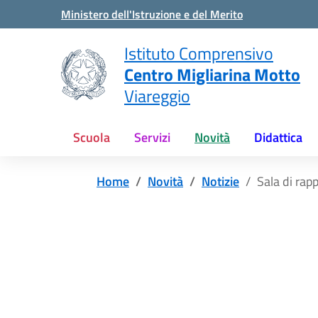
Vai ai contenuti
Vai al menu di navigazione
Vai al footer
Ministero dell'Istruzione e del Merito
Istituto Comprensivo
Centro Migliarina Motto
Viareggio
Scuola
Servizi
Novità
Didattica
Home
Novità
Notizie
Sala di ra