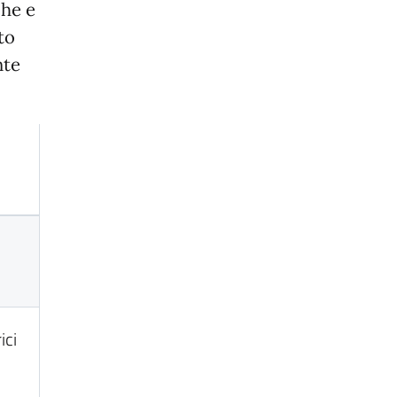
che e
to
nte
ici