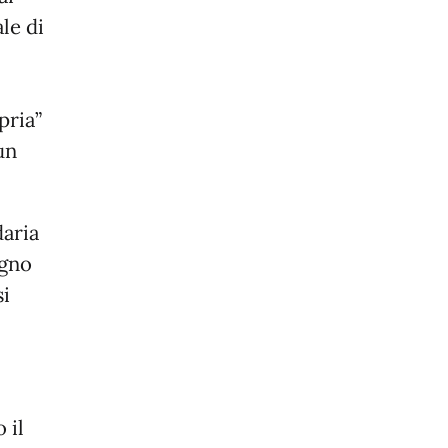
le di
pria”
un
daria
egno
si
 il