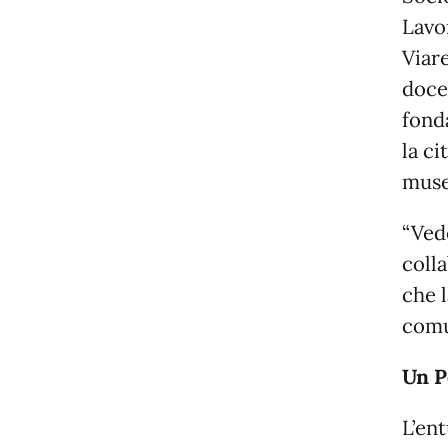
Lavo
Viare
doce
fond
la c
muse
“Ved
colla
che l
comu
Un P
L’ent