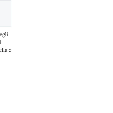
egli
l
lla e