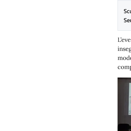
Sc
Se
L’eve
inse
modo 
comp