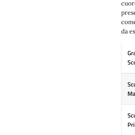
cuor
pres
come 
da e
Gr
Sc
Sc
Ma
Sc
Pr