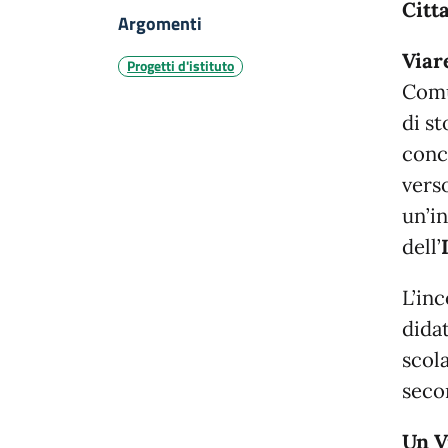
Citt
Argomenti
Viar
Progetti d'istituto
Comu
di st
conc
verso
un’in
dell’
L’in
didat
scola
seco
Un V