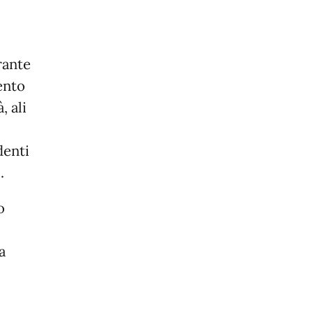
rante
vento
, ali
denti
o
.
o
a