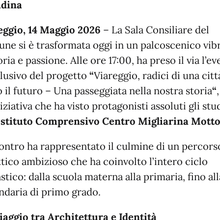
adina
eggio, 14 Maggio 2026
– La Sala Consiliare del
ne si è trasformata oggi in un palcoscenico vib
oria e passione. Alle ore 17:00, ha preso il via l’e
lusivo del progetto
“
Viareggio, radici di una città
 il futuro – Una passeggiata nella nostra storia
“
,
iziativa che ha visto protagonisti assoluti gli stu
Istituto Comprensivo Centro Migliarina Mott
contro ha rappresentato il culmine di un percors
tico ambizioso che ha coinvolto l’intero ciclo
stico: dalla scuola materna alla primaria, fino all
ndaria di primo grado.
iaggio tra Architettura e Identità