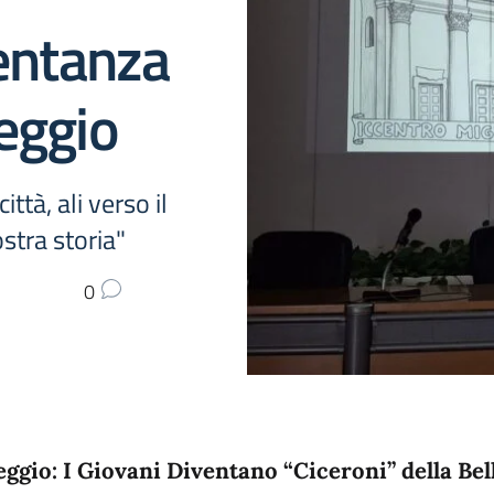
entanza
eggio
ittà, ali verso il
stra storia"
0
eggio: I Giovani Diventano “Ciceroni” della Bel