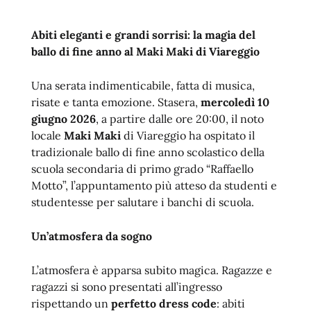
Abiti eleganti e grandi sorrisi: la magia del
ballo di fine anno al Maki Maki di Viareggio
Una serata indimenticabile, fatta di musica,
risate e tanta emozione. Stasera,
mercoledì 10
giugno 2026
, a partire dalle ore 20:00, il noto
locale
Maki Maki
di Viareggio ha ospitato il
tradizionale ballo di fine anno scolastico della
scuola secondaria di primo grado “Raffaello
Motto”, l’appuntamento più atteso da studenti e
studentesse per salutare i banchi di scuola.
Un’atmosfera da sogno
L’atmosfera è apparsa subito magica. Ragazze e
ragazzi si sono presentati all’ingresso
rispettando un
perfetto dress code
: abiti