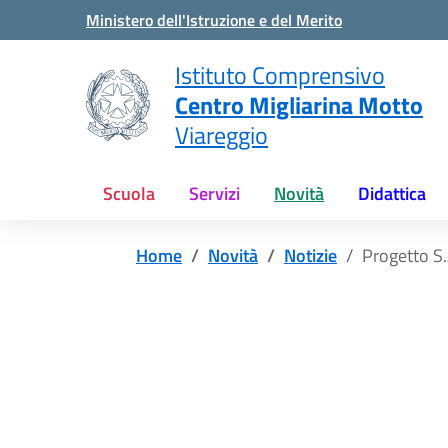
Vai ai contenuti
Vai al menu di navigazione
Vai al footer
Ministero dell'Istruzione e del Merito
Istituto Comprensivo
Centro Migliarina Motto
Viareggio
Scuola
Servizi
Novità
Didattica
Home
Novità
Notizie
Progetto S.