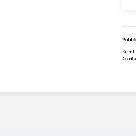
Pubbli
Eccett
Attrib