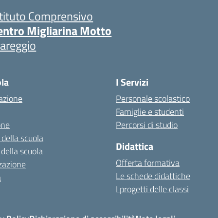
stituto Comprensivo
entro Migliarina Motto
iareggio
ola
I Servizi
azione
Personale scolastico
Famiglie e studenti
one
Percorsi di studio
 della scuola
Didattica
 della scuola
Offerta formativa
zazione
Le schede didattiche
a
I progetti delle classi