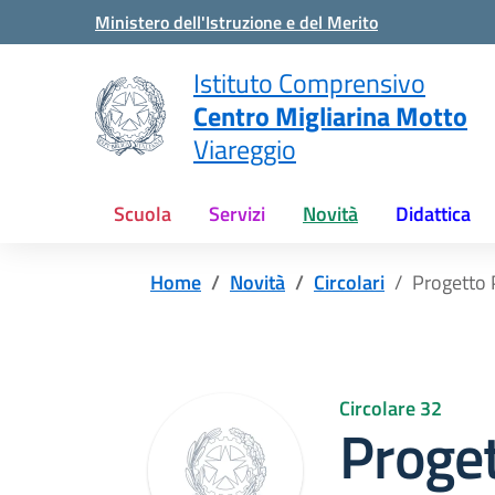
Vai ai contenuti
Vai al menu di navigazione
Vai al footer
Ministero dell'Istruzione e del Merito
Istituto Comprensivo
Centro Migliarina Motto
Viareggio
Scuola
Servizi
Novità
Didattica
Home
Novità
Circolari
Progetto 
Circolare 32
Proget