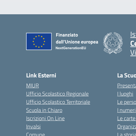
I
C
V
Link Esterni
La Scu
MIUR
Present
Ufficio Scolastico Regionale
I luoghi
Ufficio Scolastico Territoriale
Le pers
Scuola in Chiaro
I numeri
Iscrizioni On Line
Le carte
Invalsi
Organiz
Comune
La stori