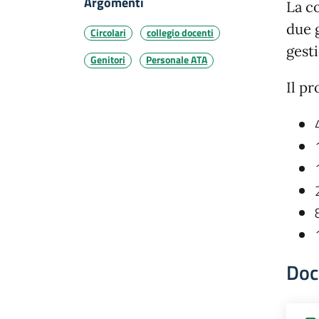
Argomenti
La c
due 
Circolari
collegio docenti
gesti
Genitori
Personale ATA
Il pr
Doc