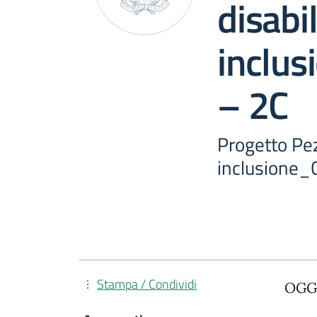
disabil
inclus
– 2C
Progetto Pez
inclusione_C
Stampa / Condividi
OGGE