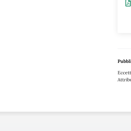
Pubbli
Eccett
Attrib