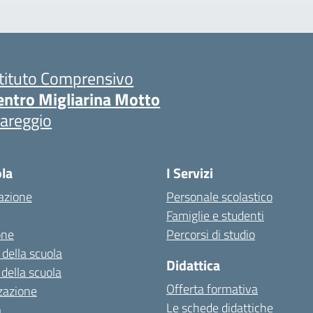
stituto Comprensivo
entro Migliarina Motto
iareggio
ola
I Servizi
azione
Personale scolastico
Famiglie e studenti
one
Percorsi di studio
 della scuola
Didattica
 della scuola
Offerta formativa
zazione
Le schede didattiche
a