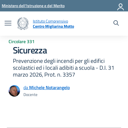
Vai ai contenuti
Vai al menu di navigazione
Vai al footer
Ministero dell'Istruzione e del Merito
Istituto Comprensivo
Centro Migliarina Motto
Circolare 331
Sicurezza
Prevenzione degli incendi per gli edifici
scolastici ed i locali adibiti a scuola - D.I. 31
marzo 2026, Prot. n. 3357
da
Michele Notarangelo
Docente