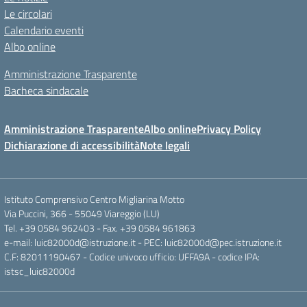
Le circolari
Calendario eventi
Albo online
Amministrazione Trasparente
Bacheca sindacale
Amministrazione Trasparente
Albo online
Privacy Policy
Dichiarazione di accessibilità
Note legali
Istituto Comprensivo Centro Migliarina Motto
Via Puccini, 366 - 55049 Viareggio (LU)
Tel. +39 0584 962403 - Fax. +39 0584 961863
e-mail: luic82000d@istruzione.it - PEC: luic82000d@pec.istruzione.it
C.F: 82011190467 - Codice univoco ufficio: UFFA9A - codice IPA:
istsc_luic82000d