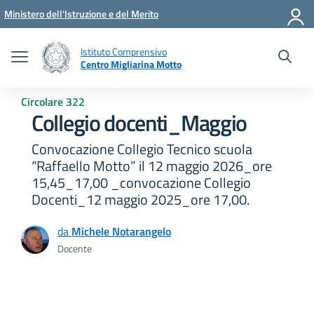
Vai ai contenuti
Vai al menu di navigazione
Vai al footer
Ministero dell'Istruzione e del Merito
Istituto Comprensivo
Centro Migliarina Motto
Circolare 322
Collegio docenti_Maggio
Convocazione Collegio Tecnico scuola
“Raffaello Motto” il 12 maggio 2026_ore
15,45_17,00 _convocazione Collegio
Docenti_12 maggio 2025_ore 17,00.
da
Michele Notarangelo
Docente