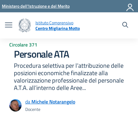
Vai ai contenuti
Vai al menu di navigazione
Vai al footer
Ministero dell'Istruzione e del Merito
Istituto Comprensivo
Centro Migliarina Motto
Circolare 371
Personale ATA
Procedura selettiva per l’attribuzione delle
posizioni economiche finalizzate alla
valorizzazione professionale del personale
A.T.A. all’interno delle Aree...
da
Michele Notarangelo
Docente