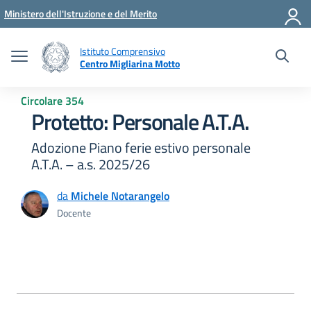
Vai ai contenuti
Vai al menu di navigazione
Vai al footer
Ministero dell'Istruzione e del Merito
Istituto Comprensivo
Centro Migliarina Motto
Circolare 354
Protetto: Personale A.T.A.
Adozione Piano ferie estivo personale
A.T.A. – a.s. 2025/26
da
Michele Notarangelo
Docente