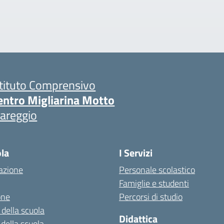
stituto Comprensivo
entro Migliarina Motto
iareggio
ola
I Servizi
azione
Personale scolastico
Famiglie e studenti
one
Percorsi di studio
 della scuola
Didattica
 della scuola