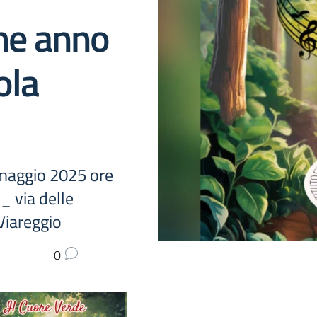
ine anno
ola
 maggio 2025 ore
_ via delle
Viareggio
0