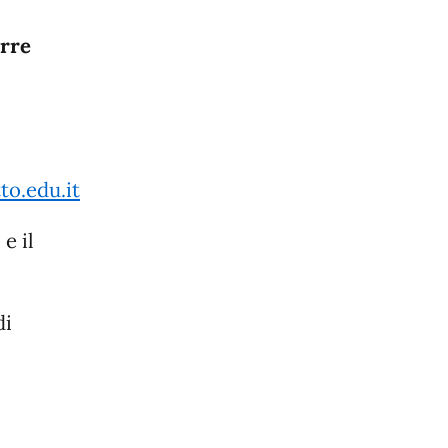
orre
o.edu.it
e il
di