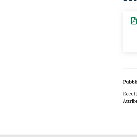
Pubbli
Eccett
Attrib