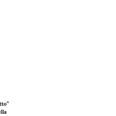
tto”
lla