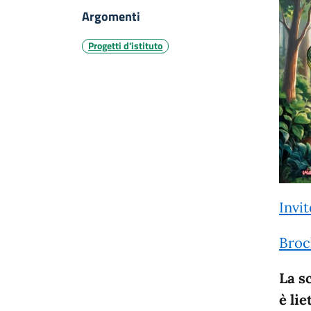
Argomenti
Progetti d'istituto
Invit
Broc
La s
è lie