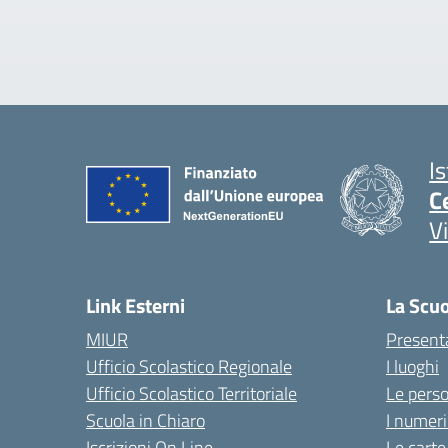
I
C
V
Link Esterni
La Scu
MIUR
Present
Ufficio Scolastico Regionale
I luoghi
Ufficio Scolastico Territoriale
Le pers
Scuola in Chiaro
I numeri
Iscrizioni On Line
Le carte