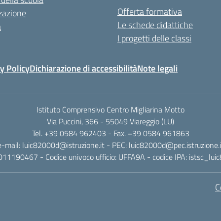
Offerta formativa
zazione
Le schede didattiche
a
I progetti delle classi
y Policy
Dichiarazione di accessibilità
Note legali
Istituto Comprensivo Centro Migliarina Motto
Via Puccini, 366 - 55049 Viareggio (LU)
Tel. +39 0584 962403 - Fax. +39 0584 961863
e-mail: luic82000d@istruzione.it - PEC: luic82000d@pec.istruzione.i
011190467 - Codice univoco ufficio: UFFA9A - codice IPA: istsc_lu
C