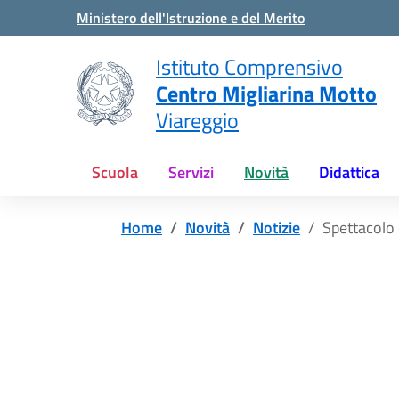
Vai ai contenuti
Vai al menu di navigazione
Vai al footer
Ministero dell'Istruzione e del Merito
Istituto Comprensivo
Centro Migliarina Motto
Viareggio
Scuola
Servizi
Novità
Didattica
Home
Novità
Notizie
Spettacolo 