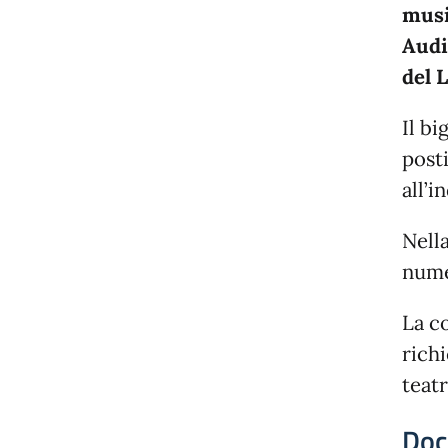
musi
Audi
del 
Il bi
posti
all’i
Nella
numer
La co
richi
teat
Doc