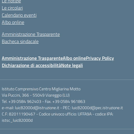
Le notizie
Le circolari
Calendario eventi
Albo online
Amministrazione Trasparente
Bacheca sindacale
Amministrazione Trasparente
Albo online
Privacy Policy
Dichiarazione di accessibilità
Note legali
Istituto Comprensivo Centro Migliarina Motto
Via Puccini, 366 - 55049 Viareggio (LU)
Tel. +39 0584 962403 - Fax. +39 0584 961863
e-mail: luic82000d@istruzione.it - PEC: luic82000d@pec.istruzione.it
C.F: 82011190467 - Codice univoco ufficio: UFFA9A - codice IPA:
istsc_luic82000d