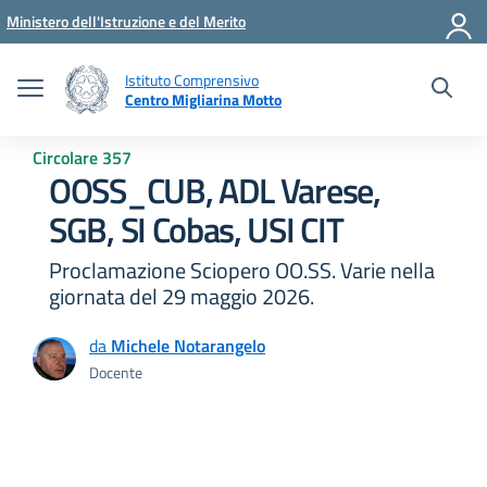
Vai ai contenuti
Vai al menu di navigazione
Vai al footer
Ministero dell'Istruzione e del Merito
Istituto Comprensivo
Centro Migliarina Motto
Circolare 357
OOSS_CUB, ADL Varese,
SGB, SI Cobas, USI CIT
Proclamazione Sciopero OO.SS. Varie nella
giornata del 29 maggio 2026.
da
Michele Notarangelo
Docente