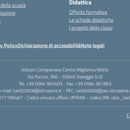
Didattica
 della scuola
Offerta formativa
zazione
Le schede didattiche
a
I progetti delle classi
y Policy
Dichiarazione di accessibilità
Note legali
Istituto Comprensivo Centro Migliarina Motto
Via Puccini, 366 - 55049 Viareggio (LU)
Tel. +39 0584 962403 - Fax. +39 0584 961863
e-mail: luic82000d@istruzione.it - PEC: luic82000d@pec.istruzione.i
011190467 - Codice univoco ufficio: UFFA9A - codice IPA: istsc_lu
C