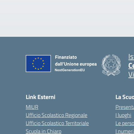
I
C
V
Link Esterni
La Scu
MIUR
Present
Ufficio Scolastico Regionale
I luoghi
Ufficio Scolastico Territoriale
Le pers
Scuola in Chiaro
I numeri