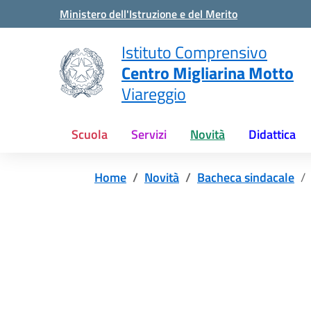
Vai ai contenuti
Vai al menu di navigazione
Vai al footer
Ministero dell'Istruzione e del Merito
Istituto Comprensivo
Centro Migliarina Motto
Viareggio
Scuola
Servizi
Novità
Didattica
Home
Novità
Bacheca sindacale