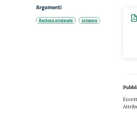
Argomenti
Bacheca sindacale
sciopero
Pubbli
Eccett
Attrib