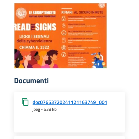
Documenti
doc07653720241121163749_001
jpeg - 538 kb