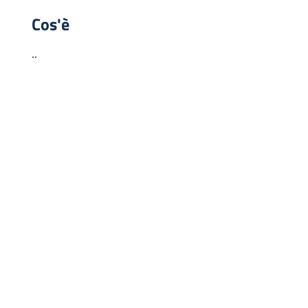
Cos'è
..