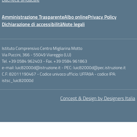
Amministrazione Trasparente
Albo online
Privacy Policy
Dichiarazione di accessibilità
Note legali
Istituto Comprensivo Centro Migliarina Motto
Via Puccini, 366 - 55049 Viareggio (LU)
Tel. +39 0584 962403 - Fax. +39 0584 961863
e-mail: luic82000d@istruzione.it - PEC: luic82000d@pec.istruzione.it
C.F: 82011190467 - Codice univoco ufficio: UFFA9A - codice IPA:
istsc_luic82000d
Concept & Design by Designers Italia