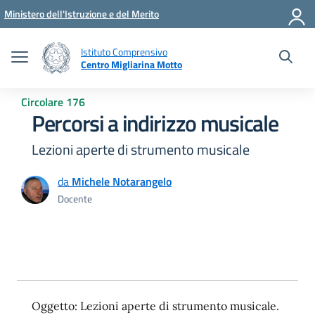
Vai ai contenuti
Vai al menu di navigazione
Vai al footer
Ministero dell'Istruzione e del Merito
Istituto Comprensivo
Centro Migliarina Motto
Circolare 176
Percorsi a indirizzo musicale
Lezioni aperte di strumento musicale
da
Michele Notarangelo
Docente
Oggetto: Lezioni aperte di strumento musicale.