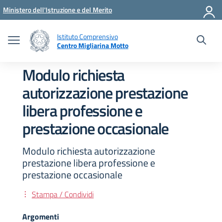
Vai ai contenuti
Vai al menu di navigazione
Vai al footer
Ministero dell'Istruzione e del Merito
Istituto Comprensivo
Centro Migliarina Motto
Modulo richiesta
autorizzazione prestazione
libera professione e
prestazione occasionale
Modulo richiesta autorizzazione
prestazione libera professione e
prestazione occasionale
Stampa / Condividi
Argomenti