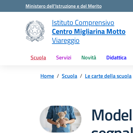
Vai ai contenuti
Vai al menu di navigazione
Vai al footer
Ministero dell'Istruzione e del Merito
Istituto Comprensivo
Centro Migliarina Motto
Viareggio
Scuola
Servizi
Novità
Didattica
Home
Scuola
Le carte della scuola
Model
segna