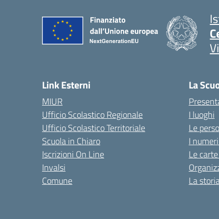
I
C
V
Link Esterni
La Scu
MIUR
Present
Ufficio Scolastico Regionale
I luoghi
Ufficio Scolastico Territoriale
Le pers
Scuola in Chiaro
I numeri
Iscrizioni On Line
Le carte
Invalsi
Organiz
Comune
La stori