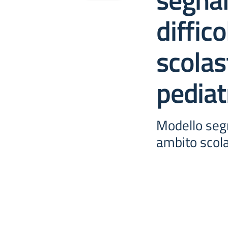
diffic
scolast
pediat
Modello segn
ambito scola