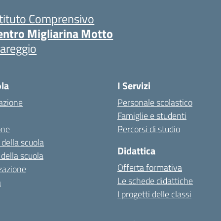
stituto Comprensivo
entro Migliarina Motto
iareggio
ola
I Servizi
azione
Personale scolastico
Famiglie e studenti
one
Percorsi di studio
 della scuola
Didattica
 della scuola
Offerta formativa
zazione
Le schede didattiche
a
I progetti delle classi