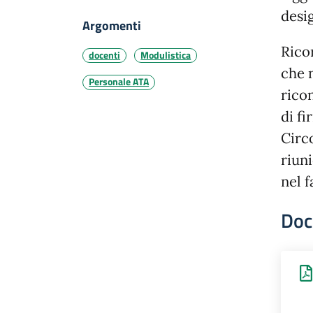
desi
Argomenti
Rico
docenti
Modulistica
che 
Personale ATA
rico
di fi
Circo
riun
nel 
Doc