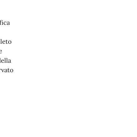
fica
leto
e
ella
rvato