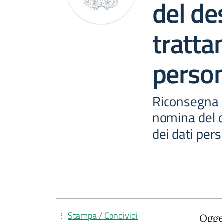
del de
tratta
person
Riconsegna 
nomina del 
dei dati pers
Stampa / Condividi
Ogge