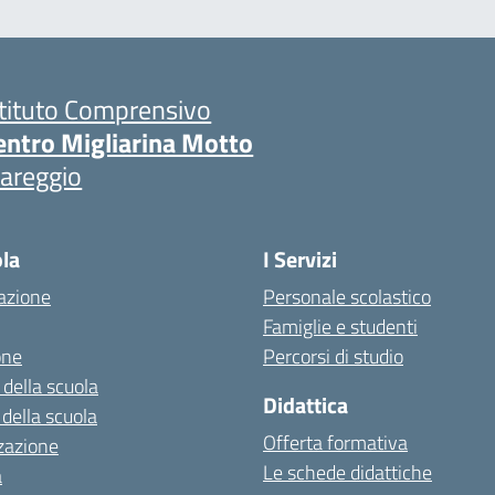
stituto Comprensivo
entro Migliarina Motto
iareggio
ola
I Servizi
azione
Personale scolastico
Famiglie e studenti
one
Percorsi di studio
 della scuola
Didattica
 della scuola
Offerta formativa
zazione
Le schede didattiche
a