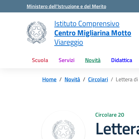
Vai ai contenuti
Vai al menu di navigazione
Vai al footer
Ministero dell'Istruzione e del Merito
Istituto Comprensivo
Centro Migliarina Motto
Viareggio
Scuola
Servizi
Novità
Didattica
Home
Novità
Circolari
Lettera di
Circolare 20
Letter