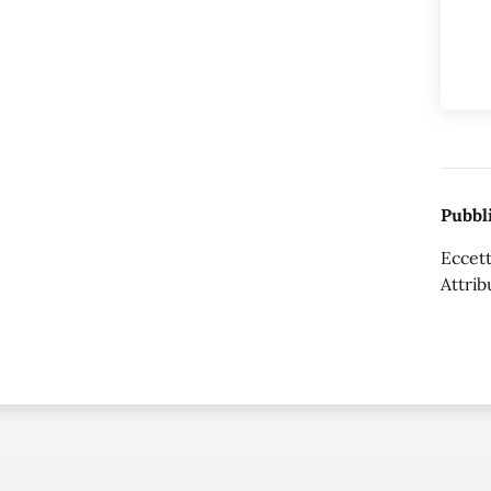
Pubbli
Eccett
Attrib