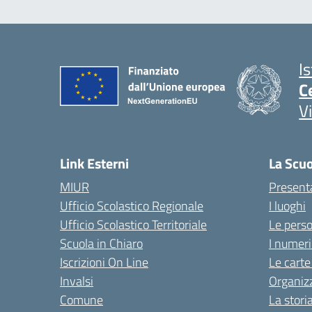
I
C
V
Link Esterni
La Scu
MIUR
Present
Ufficio Scolastico Regionale
I luoghi
Ufficio Scolastico Territoriale
Le pers
Scuola in Chiaro
I numeri
Iscrizioni On Line
Le carte
Invalsi
Organiz
Comune
La stori