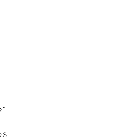
a”
O S