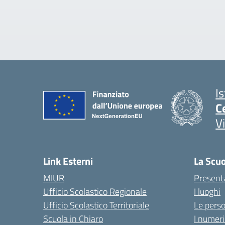
I
C
V
Link Esterni
La Scu
MIUR
Present
Ufficio Scolastico Regionale
I luoghi
Ufficio Scolastico Territoriale
Le pers
Scuola in Chiaro
I numeri