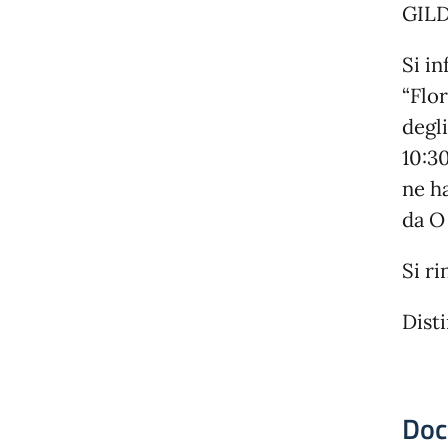
GILD
Si in
“Flor
degli
10:3
ne ha
da O
Si ri
Disti
Doc