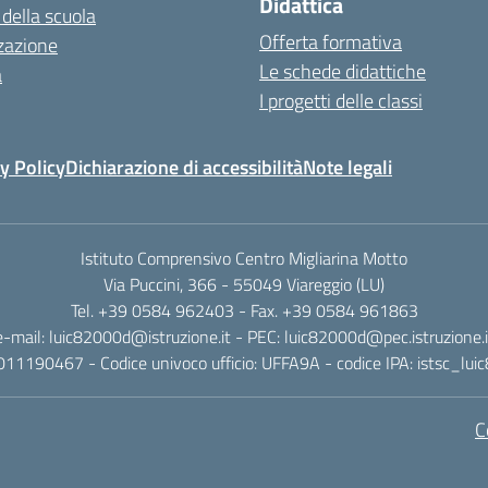
Didattica
 della scuola
Offerta formativa
zazione
Le schede didattiche
a
I progetti delle classi
y Policy
Dichiarazione di accessibilità
Note legali
Istituto Comprensivo Centro Migliarina Motto
Via Puccini, 366 - 55049 Viareggio (LU)
Tel. +39 0584 962403 - Fax. +39 0584 961863
e-mail: luic82000d@istruzione.it - PEC: luic82000d@pec.istruzione.i
011190467 - Codice univoco ufficio: UFFA9A - codice IPA: istsc_lu
C