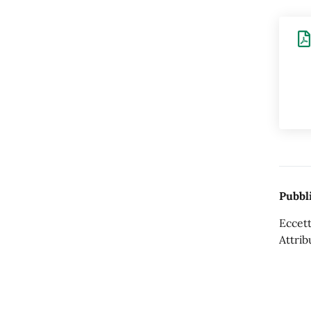
Pubbli
Eccett
Attrib