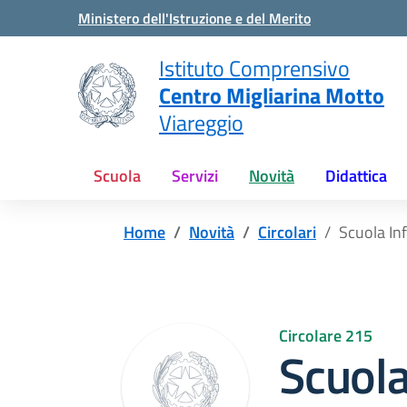
Vai ai contenuti
Vai al menu di navigazione
Vai al footer
Ministero dell'Istruzione e del Merito
Istituto Comprensivo
Centro Migliarina Motto
Viareggio
Scuola
Servizi
Novità
Didattica
Home
Novità
Circolari
Scuola In
Circolare 215
Scuol