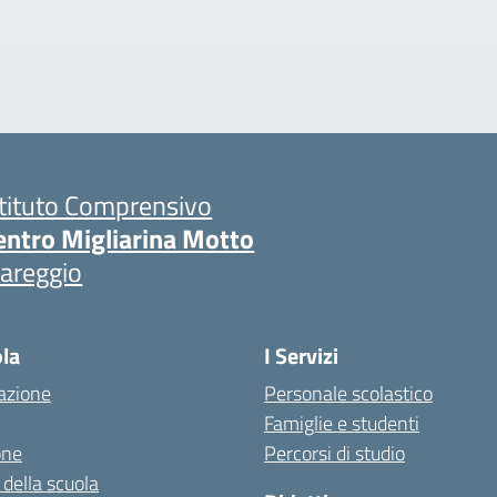
stituto Comprensivo
entro Migliarina Motto
iareggio
ola
I Servizi
azione
Personale scolastico
Famiglie e studenti
one
Percorsi di studio
 della scuola