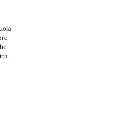
cuola
ore
che
tta