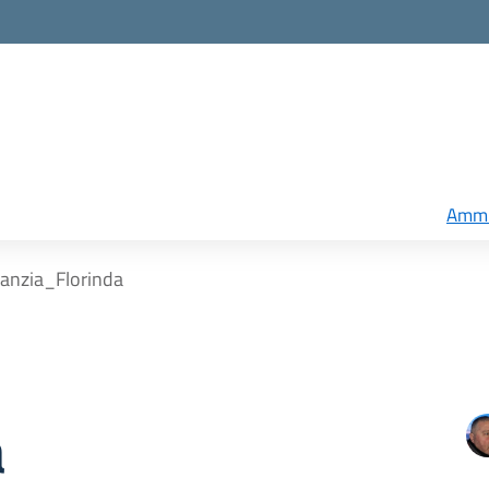
Ammi
fanzia_Florinda
a