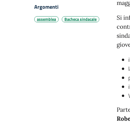
magg
Argomenti
Si in
assemblea
Bacheca sindacale
cont
sind
giov
Part
Robe