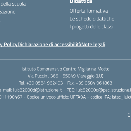
Didattica
 della scuola
Offerta formativa
zazione
Le schede didattiche
a
I progetti delle classi
y Policy
Dichiarazione di accessibilità
Note legali
Istituto Comprensivo Centro Migliarina Motto
Via Puccini, 366 - 55049 Viareggio (LU)
Tel. +39 0584 962403 - Fax. +39 0584 961863
e-mail: luic82000d@istruzione.it - PEC: luic82000d@pec.istruzione.i
011190467 - Codice univoco ufficio: UFFA9A - codice IPA: istsc_lu
C