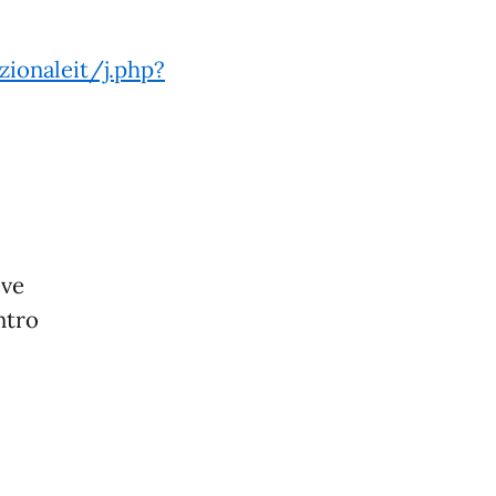
zionaleit/j.php?
eve
ntro