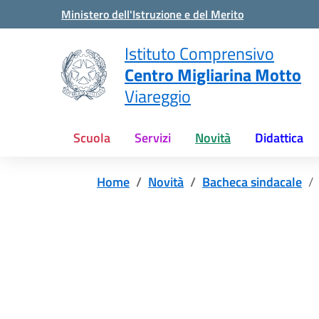
Vai ai contenuti
Vai al menu di navigazione
Vai al footer
Ministero dell'Istruzione e del Merito
Istituto Comprensivo
Centro Migliarina Motto
Viareggio
Scuola
Servizi
Novità
Didattica
Home
Novità
Bacheca sindacale