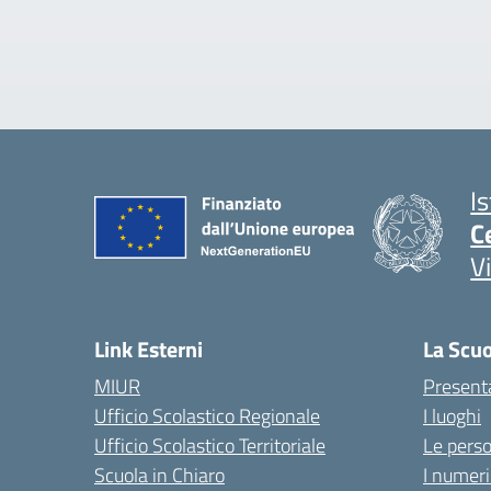
I
C
V
Link Esterni
La Scu
MIUR
Present
Ufficio Scolastico Regionale
I luoghi
Ufficio Scolastico Territoriale
Le pers
Scuola in Chiaro
I numeri