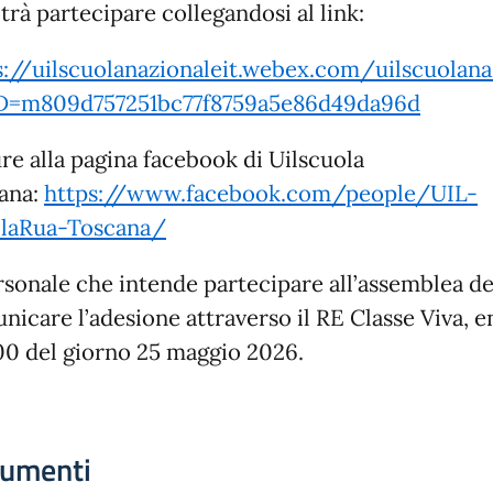
trà partecipare collegandosi al link:
s://uilscuolanazionaleit.webex.com/uilscuolana
=m809d757251bc77f8759a5e86d49da96d
re alla pagina facebook di Uilscuola
ana:
https://www.facebook.com/people/UIL-
laRua-Toscana/
ersonale che intende partecipare all’assemblea d
nicare l’adesione attraverso il RE Classe Viva, e
:00 del giorno 25 maggio 2026.
umenti