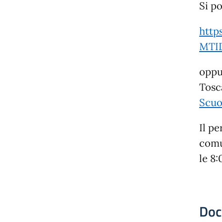
Si po
http
MTID
oppu
Tosc
Scuo
Il p
comu
le 8
Doc