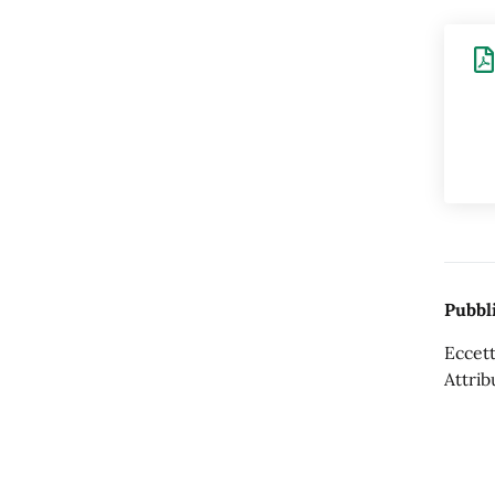
Pubbli
Eccett
Attrib