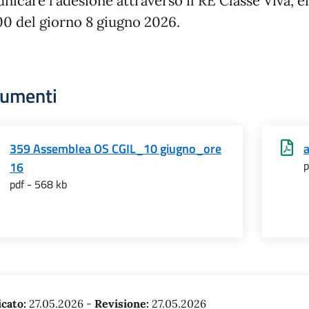
nicare l’adesione attraverso il RE Classe Viva, e
:00 del giorno 8 giugno 2026.
umenti
359 Assemblea OS CGIL_10 giugno_ore
a
p
16
pdf - 568 kb
cato:
27.05.2026
-
Revisione:
27.05.2026