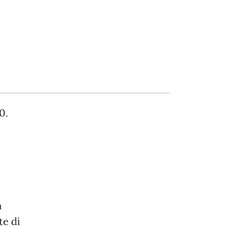
0.
a
te di