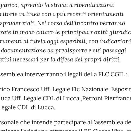
rganico, aprendo la strada a rivendicazioni
citorie in linea con i più recenti orientamenti
isprudenziali
.
Nel corso dell’incontro verranno
trate in modo chiaro le principali novità giuridi
trumenti di tutela oggi esperibili, con indicazion
a documentazione da predisporre e sui passaggi
tivi necessari per la difesa dei propri diritti.
ssemblea interverranno i legali della FLC CGIL :
ico Francesco Uff. Legale Flc Nazionale, Esposi
luca Uff. Legale CDL di Lucca ,Petroni Pierfranc
 Legale CDL di Lucca.
ersonale che intende partecipare all’assemblea d