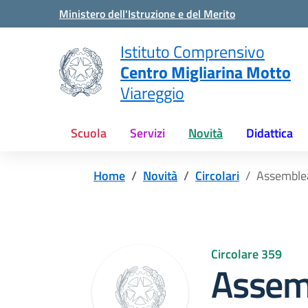
Vai ai contenuti
Vai al menu di navigazione
Vai al footer
Ministero dell'Istruzione e del Merito
Istituto Comprensivo
Centro Migliarina Motto
Viareggio
Scuola
Servizi
Novità
Didattica
Home
Novità
Circolari
Assemble
Circolare 359
Assem