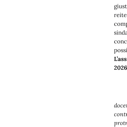
gius
reite
comp
sinda
concr
possi
L’as
2026 
mee
Sarà
doce
contr
protr