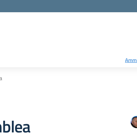
Ammi
a
blea