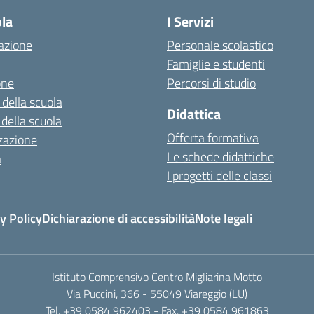
ola
I Servizi
azione
Personale scolastico
Famiglie e studenti
one
Percorsi di studio
 della scuola
Didattica
 della scuola
Offerta formativa
zazione
Le schede didattiche
a
I progetti delle classi
y Policy
Dichiarazione di accessibilità
Note legali
Istituto Comprensivo Centro Migliarina Motto
Via Puccini, 366 - 55049 Viareggio (LU)
Tel. +39 0584 962403 - Fax. +39 0584 961863