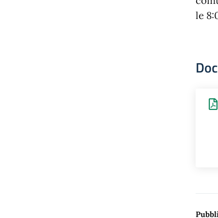
comu
le 8
Doc
Pubbli