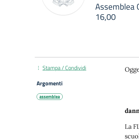
Assemblea O
16,00
Stampa / Condividi
Ogge
Argomenti
assemblea
Abus
dann
La F
scuol