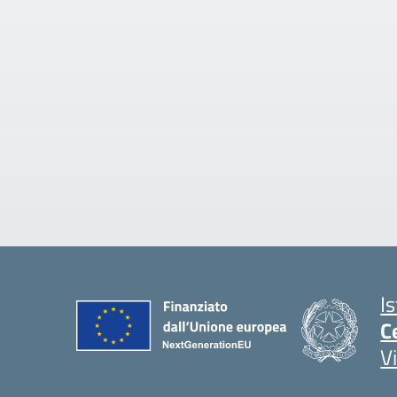
I
C
V