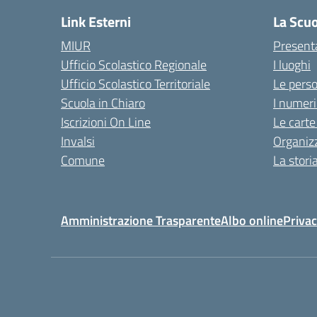
Link Esterni
La Scu
MIUR
Present
Ufficio Scolastico Regionale
I luoghi
Ufficio Scolastico Territoriale
Le pers
Scuola in Chiaro
I numeri
Iscrizioni On Line
Le carte
Invalsi
Organiz
Comune
La stori
Amministrazione Trasparente
Albo online
Privac