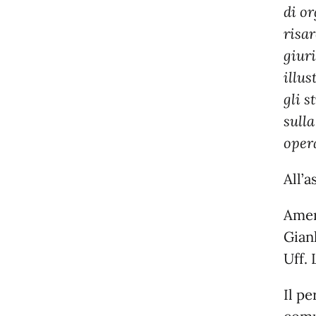
di o
risar
giur
illus
gli s
sull
opera
All’a
Amer
Gian
Uff.
Il p