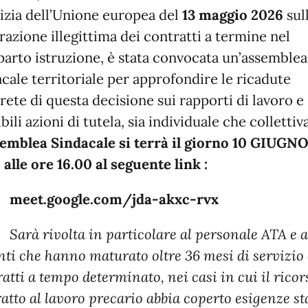
tizia dell’Unione europea del
13 maggio 2026
sul
razione illegittima dei contratti a termine nel
arto istruzione, è stata convocata un’assemblea
cale territoriale per approfondire le ricadute
ete di questa decisione sui rapporti di lavoro e 
bili azioni di tutela, sia individuale che collettiva
semblea Sindacale si terrà il giorno 10 GIUGN
alle ore 16.00 al seguente link :
t.google.com/jda-akxc-rvx
 rivolta in particolare al personale ATA e a
nti che hanno maturato oltre 36 mesi di servizio
atti a tempo determinato, nei casi in cui il ricor
atto al lavoro precario abbia coperto esigenze st