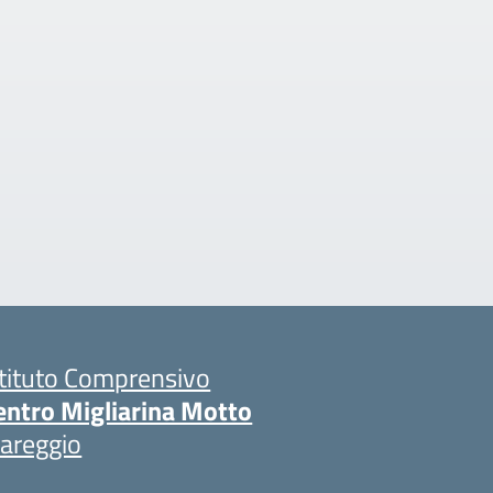
stituto Comprensivo
entro Migliarina Motto
iareggio