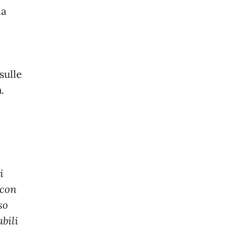
la
sulle
.
O
i
 con
so
abili