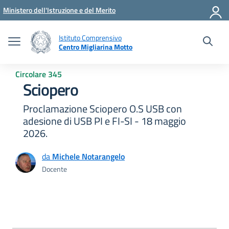
Vai ai contenuti
Vai al menu di navigazione
Vai al footer
Ministero dell'Istruzione e del Merito
Istituto Comprensivo
Centro Migliarina Motto
Circolare 345
Sciopero
Proclamazione Sciopero O.S USB con
adesione di USB PI e FI-SI - 18 maggio
2026.
da
Michele Notarangelo
Docente