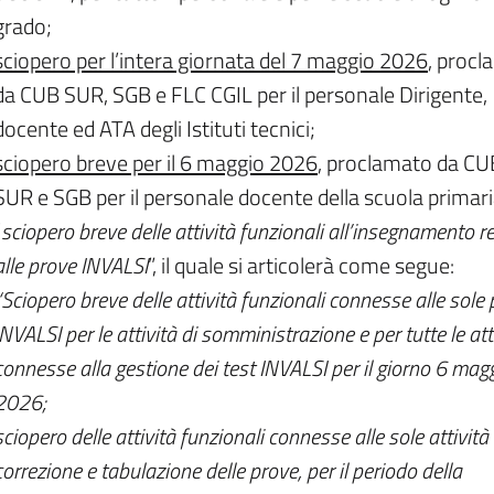
grado;
sciopero per l’intera giornata del 7 maggio 2026
, proc
da CUB SUR, SGB e FLC CGIL per il personale Dirigente,
docente ed ATA degli Istituti tecnici;
sciopero breve per il 6 maggio 2026
, proclamato da CU
SUR e SGB per il personale docente della scuola primari
“
sciopero breve delle attività funzionali all’insegnamento re
alle prove INVALSI
”, il quale si articolerà come segue:
“Sciopero breve delle attività funzionali connesse alle sole
INVALSI per le attività di somministrazione e per tutte le att
connesse alla gestione dei test INVALSI per il giorno 6 mag
2026;
sciopero delle attività funzionali connesse alle sole attività 
correzione e tabulazione delle prove, per il periodo della