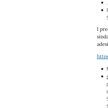
I pre
sind
ades
http