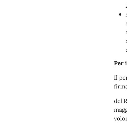
Per 
Il p
firma
del R
magg
volon