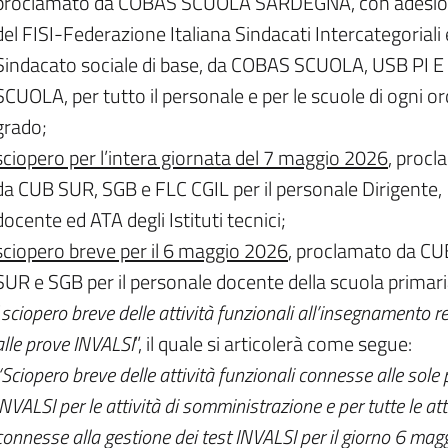
proclamato da COBAS SCUOLA SARDEGNA, con adesi
del FISI-Federazione Italiana Sindacati Intercategoriali 
Sindacato sociale di base, da COBAS SCUOLA, USB PI E
SCUOLA, per tutto il personale e per le scuole di ogni or
grado;
sciopero per l’intera giornata del 7 maggio 2026
, proc
da CUB SUR, SGB e FLC CGIL per il personale Dirigente,
docente ed ATA degli Istituti tecnici;
sciopero breve per il 6 maggio 2026
, proclamato da CU
SUR e SGB per il personale docente della scuola primari
“
sciopero breve delle attività funzionali all’insegnamento re
alle prove INVALSI
”, il quale si articolerà come segue:
“Sciopero breve delle attività funzionali connesse alle sole
INVALSI per le attività di somministrazione e per tutte le att
connesse alla gestione dei test INVALSI per il giorno 6 mag