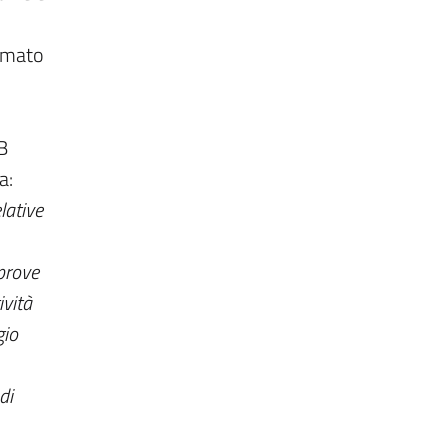
lamato
B
a:
lative
 prove
ività
gio
di