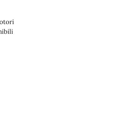
otori
ibili