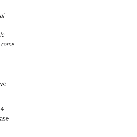
di
la
e, come
eve
 4
base