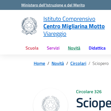
Vai ai contenuti
Vai al menu di navigazione
Vai al footer
Ministero dell'Istruzione e del Merito
Istituto Comprensivo
Centro Migliarina Motto
Viareggio
Scuola
Servizi
Novità
Didattica
Home
Novità
Circolari
Sciopero
Circolare 326
Sciop