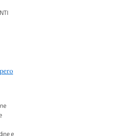
NTI
opero
one
e
dine e