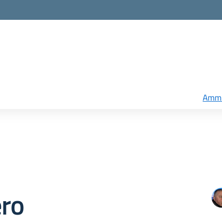
Ammi
ero