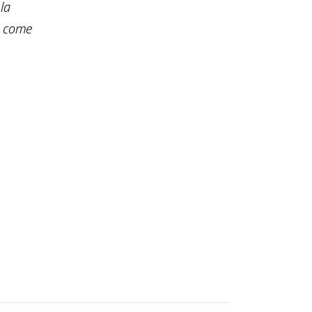
la
e, come