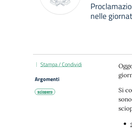
Proclamazio
nelle giorna
Stampa / Condividi
Ogge
gior
Argomenti
Si c
sciopero
son
scio