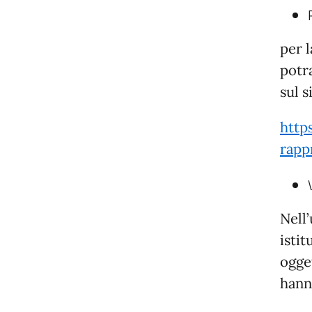
per 
potr
sul s
http
rapp
Nell
istit
ogge
hann