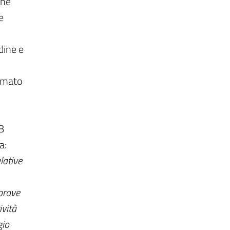
one
e
dine e
lamato
B
a:
lative
 prove
ività
gio