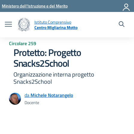
Vai ai contenuti
Vai al menu di navigazione
Vai al footer
Ministero dell'Istruzione e del Merito
Istituto Comprensivo
Centro Migliarina Motto
Circolare 259
Protetto: Progetto
Snacks2School
Organizzazione interna progetto
Snacks2School
da
Michele Notarangelo
Docente