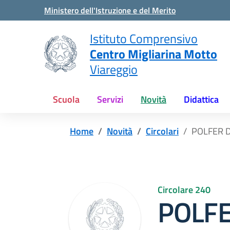
Vai ai contenuti
Vai al menu di navigazione
Vai al footer
Ministero dell'Istruzione e del Merito
Istituto Comprensivo
Centro Migliarina Motto
Viareggio
Scuola
Servizi
Novità
Didattica
Home
Novità
Circolari
POLFER D
Circolare 240
POLFE