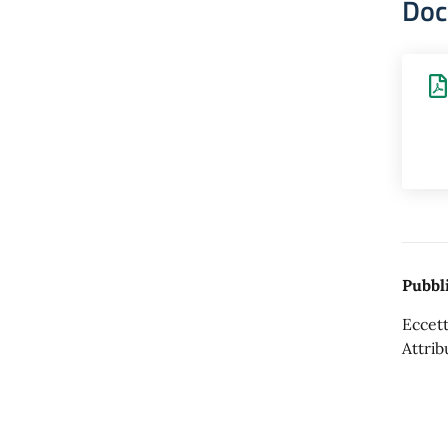
Doc
Pubbli
Eccett
Attrib