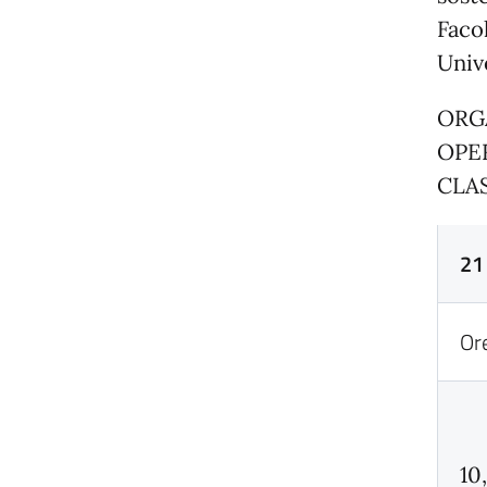
Faco
Univ
ORG
OPE
CLA
21
Or
10