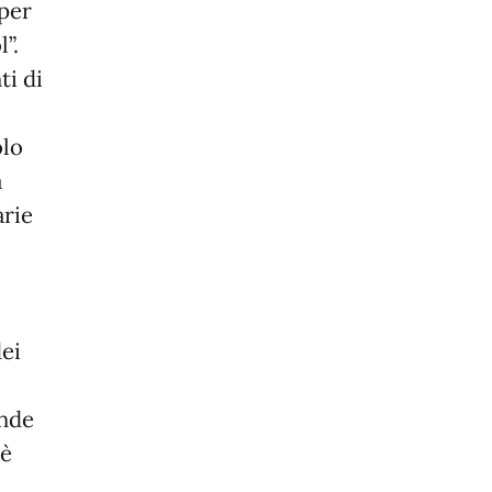
 per
”.
ti di
olo
a
arie
dei
ende
 è