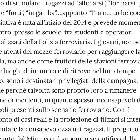
o di stimolare i ragazzi ad “allenarsi”, “formarsi”
e “forti”, “in gamba”….appunto “Train… to be cool
ziativa è nata all’inizio del 2014 e prevede momen
tro, presso le scuole, tra studenti e operatori
alizzati della Polizia ferroviaria. I giovani, non s
 utenti del mezzo ferroviario per raggiungere l
a, ma anche come fruitori delle stazioni ferrovi
 luoghi di incontro e di ritrovo nel loro tempo
o, sono i destinatari privilegiati della campagna.
e perché talvolta sono proprio loro a rimanere
me di incidenti, in quanto spesso inconsapevoli 
oli presenti sullo scenario ferroviario. Con il
nto di casi reali e la proiezione di filmati si int
ntare la consapevolezza nei ragazzi. Il progetto
nuto dal Miur, con il supporto scientifico della