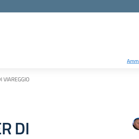
Ammi
I VIAREGGIO
R DI