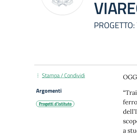
VIARE
PROGETTO:
Stampa / Condividi
OGG
Argomenti
“Trai
ferro
Progetti d'istituto
dell’
scopo
a stu