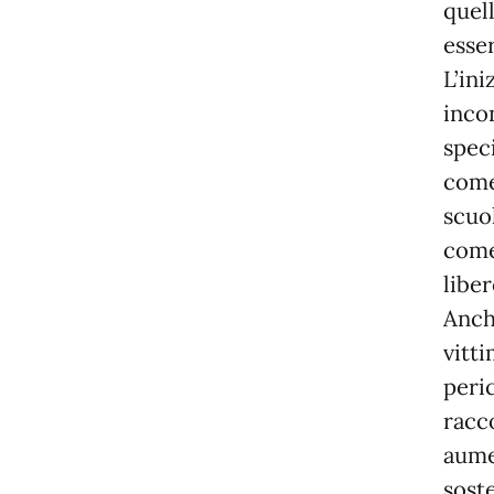
quell
esser
L’ini
incon
speci
come
scuol
come
liber
Anch
vitti
peric
racco
aume
soste