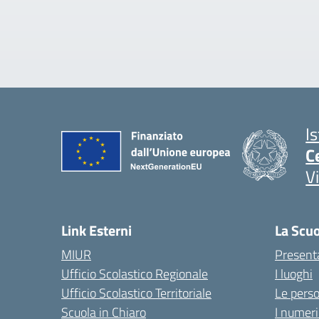
I
C
V
Link Esterni
La Scu
MIUR
Present
Ufficio Scolastico Regionale
I luoghi
Ufficio Scolastico Territoriale
Le pers
Scuola in Chiaro
I numeri