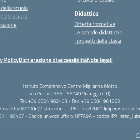
 della scuola
Didattica
 della scuola
Offerta formativa
zazione
Le schede didattiche
a
I progetti delle classi
y Policy
Dichiarazione di accessibilità
Note legali
Istituto Comprensivo Centro Migliarina Motto
Via Puccini, 366 - 55049 Viareggio (LU)
Tel. +39 0584 962403 - Fax. +39 0584 961863
e-mail: luic82000d@istruzione.it - PEC: luic82000d@pec.istruzione.i
011190467 - Codice univoco ufficio: UFFA9A - codice IPA: istsc_lu
C