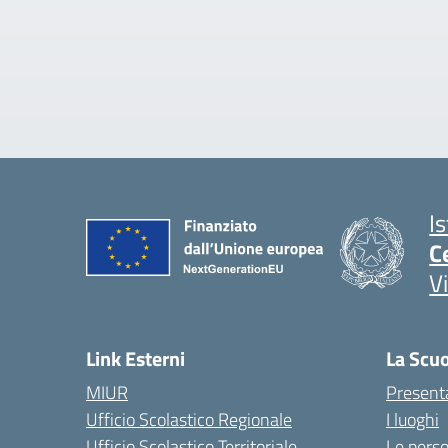
I
C
V
Link Esterni
La Scu
MIUR
Present
Ufficio Scolastico Regionale
I luoghi
Ufficio Scolastico Territoriale
Le pers