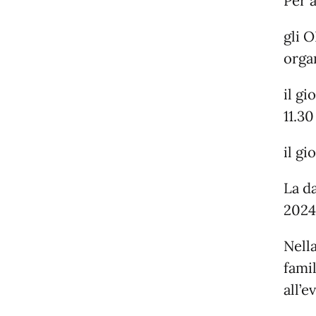
Per a
gli 
orga
il gi
11.30
il gi
La da
2024
Nell
fami
all’e