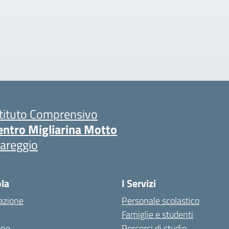
stituto Comprensivo
entro Migliarina Motto
iareggio
ola
I Servizi
azione
Personale scolastico
Famiglie e studenti
one
Percorsi di studio