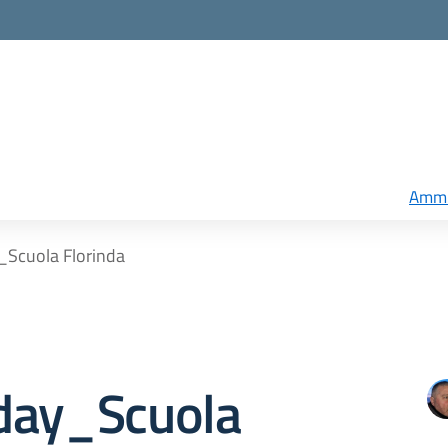
Ammi
Scuola Florinda
day_Scuola