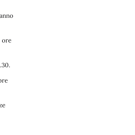
ranno
e ore
.30.
bre
ze