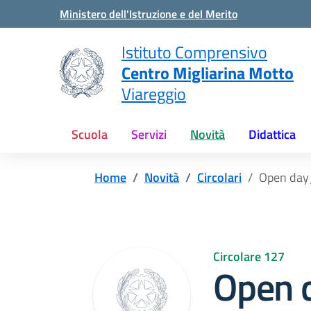
Vai ai contenuti
Vai al menu di navigazione
Vai al footer
Ministero dell'Istruzione e del Merito
Istituto Comprensivo
Centro Migliarina Motto
Viareggio
Scuola
Servizi
Novità
Didattica
Home
Novità
Circolari
Open day_
Circolare 127
Open 