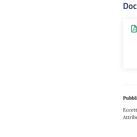
Doc
Pubbli
Eccett
Attrib