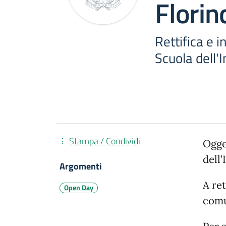
Florin
Rettifica e 
Scuola dell'
Stampa / Condividi
Ogge
dell’
Argomenti
A ret
Open Day
comu