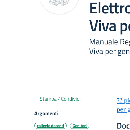
Elettr
Viva p
Manuale Reg
Viva per gen
Stampa / Condividi
72 p
per 
Argomenti
Doc
collegio docenti
Genitori