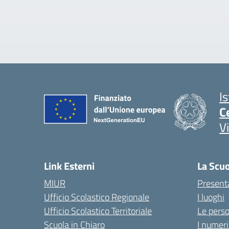
I
C
V
Link Esterni
La Scu
MIUR
Present
Ufficio Scolastico Regionale
I luoghi
Ufficio Scolastico Territoriale
Le pers
Scuola in Chiaro
I numeri