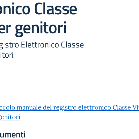
onico Classe
er genitori
istro Elettronico Classe
itori
iccolo manuale del registro elettronico Classe Vi
genitori
umenti