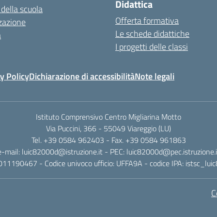
Didattica
 della scuola
Offerta formativa
zazione
Le schede didattiche
a
I progetti delle classi
y Policy
Dichiarazione di accessibilità
Note legali
Istituto Comprensivo Centro Migliarina Motto
Via Puccini, 366 - 55049 Viareggio (LU)
Tel. +39 0584 962403 - Fax. +39 0584 961863
e-mail: luic82000d@istruzione.it - PEC: luic82000d@pec.istruzione.i
011190467 - Codice univoco ufficio: UFFA9A - codice IPA: istsc_lu
C