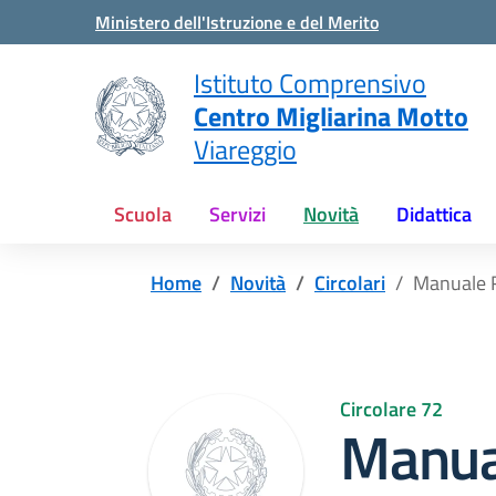
Vai ai contenuti
Vai al menu di navigazione
Vai al footer
Ministero dell'Istruzione e del Merito
Istituto Comprensivo
Centro Migliarina Motto
Viareggio
Scuola
Servizi
Novità
Didattica
Home
Novità
Circolari
Manuale R
Circolare 72
Manua