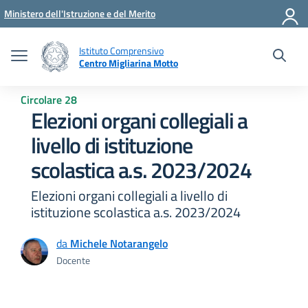
Vai ai contenuti
Vai al menu di navigazione
Vai al footer
Ministero dell'Istruzione e del Merito
Istituto Comprensivo
Centro Migliarina Motto
Circolare 28
Elezioni organi collegiali a
livello di istituzione
scolastica a.s. 2023/2024
Elezioni organi collegiali a livello di
istituzione scolastica a.s. 2023/2024
da
Michele Notarangelo
Docente