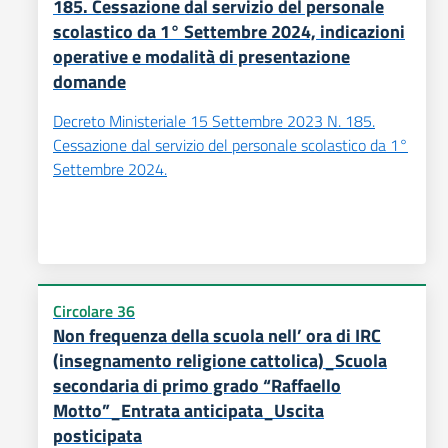
185. Cessazione dal servizio del personale
scolastico da 1° Settembre 2024, indicazioni
operative e modalità di presentazione
domande
Decreto Ministeriale 15 Settembre 2023 N. 185.
Cessazione dal servizio del personale scolastico da 1°
Settembre 2024.
Circolare 36
Non frequenza della scuola nell’ ora di IRC
(insegnamento religione cattolica)_Scuola
secondaria di primo grado “Raffaello
Motto”_Entrata anticipata_Uscita
posticipata