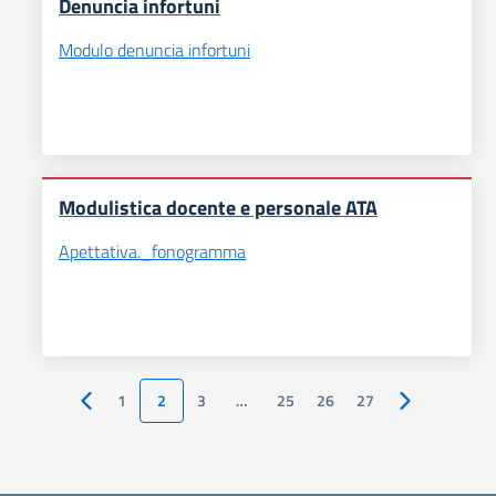
Denuncia infortuni
Modulo denuncia infortuni
Modulistica docente e personale ATA
Apettativa._fonogramma
1
2
3
…
25
26
27
Pagina precedente
Pagina succes