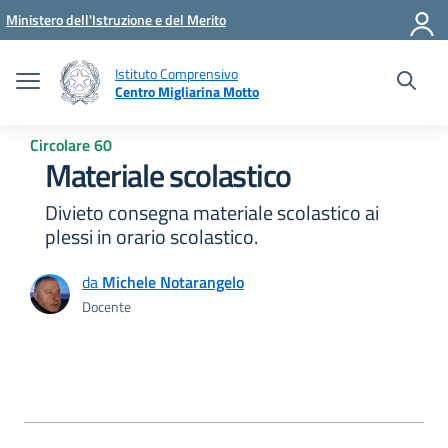
Vai ai contenuti
Vai al menu di navigazione
Vai al footer
Ministero dell'Istruzione e del Merito
Istituto Comprensivo
Centro Migliarina Motto
Circolare 60
Materiale scolastico
Divieto consegna materiale scolastico ai
plessi in orario scolastico.
da
Michele Notarangelo
Docente