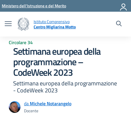
Vai ai contenuti
Vai al menu di navigazione
Vai al footer
Ministero dell'Istruzione e del Merito
Istituto Comprensivo
Centro Migliarina Motto
Circolare 34
Settimana europea della
programmazione –
CodeWeek 2023
Settimana europea della programmazione
- CodeWeek 2023
da
Michele Notarangelo
Docente