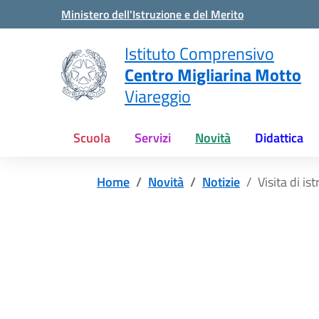
Vai ai contenuti
Vai al menu di navigazione
Vai al footer
Ministero dell'Istruzione e del Merito
Istituto Comprensivo
Centro Migliarina Motto
Viareggio
Scuola
Servizi
Novità
Didattica
Home
Novità
Notizie
Visita di i