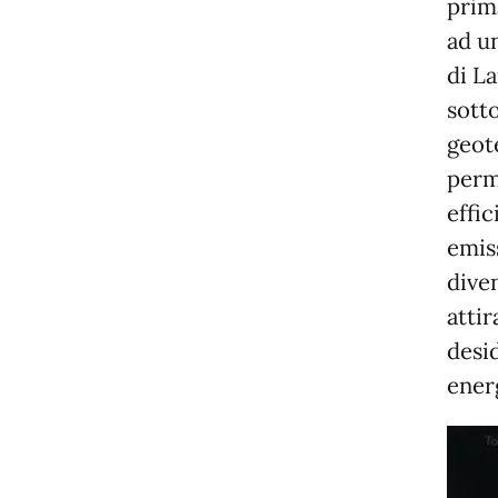
prim
ad un
di La
sott
geot
perm
effic
emiss
dive
attir
desi
energ