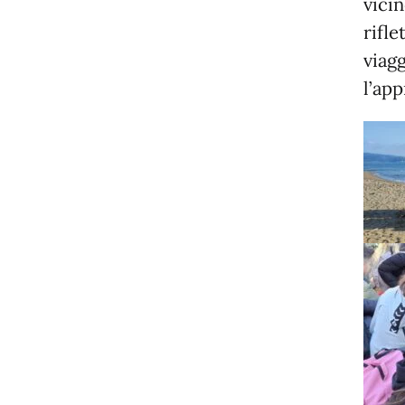
vicin
rifle
viag
l’ap