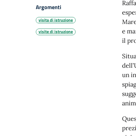
Raff
Argomenti
espe
visita di istruzione
Mare
e mar
visite di istruzione
il p
Situa
dell’
un in
spia
sugge
anima
Ques
prez