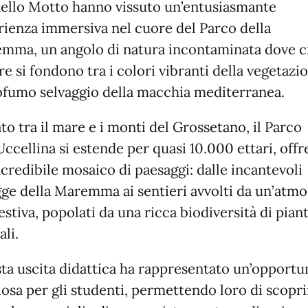
aello Motto hanno vissuto un’entusiasmante
rienza immersiva nel cuore del Parco della
mma, un angolo di natura incontaminata dove c
e si fondono tra i colori vibranti della vegetazi
rofumo selvaggio della macchia mediterranea.
to tra il mare e i monti del Grossetano, il Parco
Uccellina si estende per quasi 10.000 ettari, off
credibile mosaico di paesaggi: dalle incantevoli
gge della Maremma ai sentieri avvolti da un’atmo
stiva, popolati da una ricca biodiversità di pian
li.
ta uscita didattica ha rappresentato un’opportu
iosa per gli studenti, permettendo loro di scopri