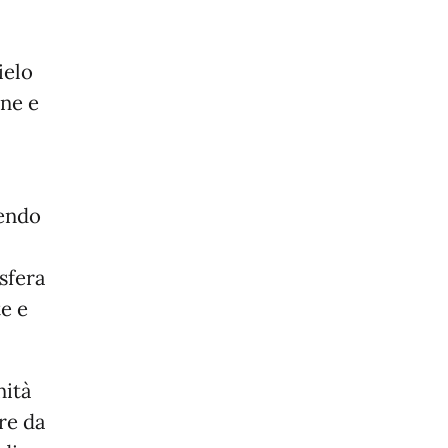
ielo
one e
rendo
sfera
te e
nità
re da