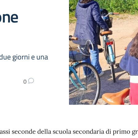
one
 due giorni e una
0
lassi seconde della scuola secondaria di primo g