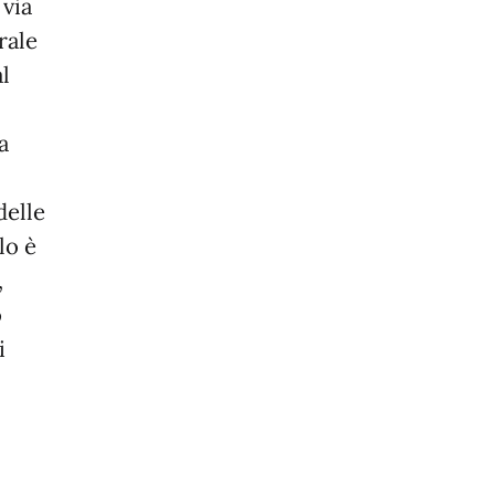
 via
rale
l
a
delle
lo è
,
o
i