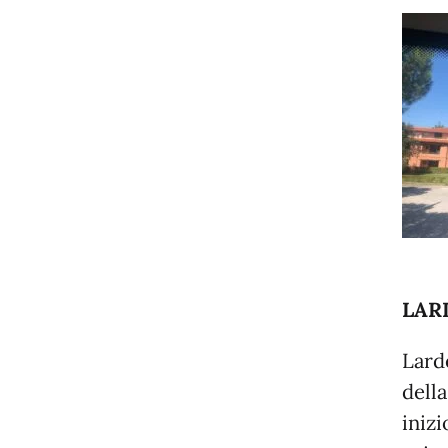
LAR
Lard
della
inizi