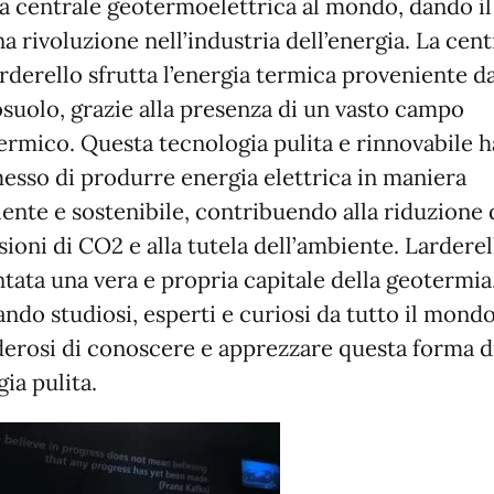
a centrale geotermoelettrica al mondo, dando il
a rivoluzione nell’industria dell’energia. La cent
rderello sfrutta l’energia termica proveniente da
osuolo, grazie alla presenza di un vasto campo
ermico. Questa tecnologia pulita e rinnovabile h
esso di produrre energia elettrica in maniera
iente e sostenibile, contribuendo alla riduzione 
ioni di CO2 e alla tutela dell’ambiente. Larderel
ntata una vera e propria capitale della geotermia
ando studiosi, esperti e curiosi da tutto il mond
derosi di conoscere e apprezzare questa forma d
ia pulita.