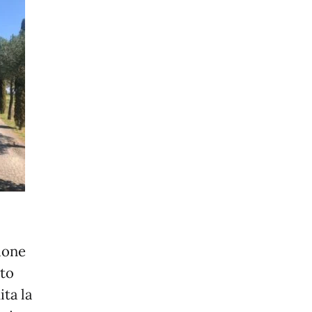
ione
uto
ita la