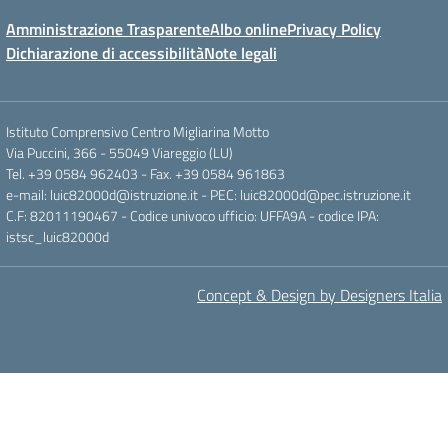
Amministrazione Trasparente
Albo online
Privacy Policy
Dichiarazione di accessibilità
Note legali
Istituto Comprensivo Centro Migliarina Motto
Via Puccini, 366 - 55049 Viareggio (LU)
Tel. +39 0584 962403 - Fax. +39 0584 961863
e-mail: luic82000d@istruzione.it - PEC: luic82000d@pec.istruzione.it
C.F: 82011190467 - Codice univoco ufficio: UFFA9A - codice IPA:
istsc_luic82000d
Concept & Design by Designers Italia