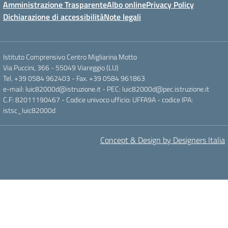
Amministrazione Trasparente
Albo online
Privacy Policy
Dichiarazione di accessibilità
Note legali
Istituto Comprensivo Centro Migliarina Motto
Via Puccini, 366 - 55049 Viareggio (LU)
Tel. +39 0584 962403 - Fax. +39 0584 961863
e-mail: luic82000d@istruzione.it - PEC: luic82000d@pec.istruzione.it
C.F: 82011190467 - Codice univoco ufficio: UFFA9A - codice IPA:
istsc_luic82000d
Concept & Design by Designers Italia