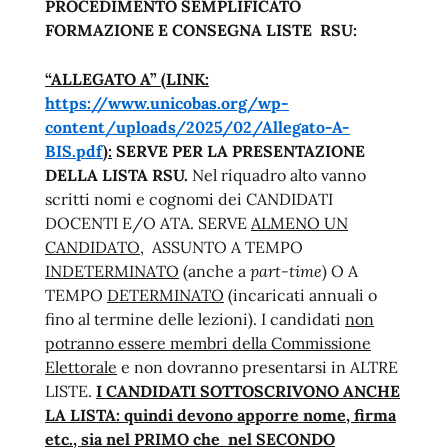
PROCEDIMENTO SEMPLIFICATO
FORMAZIONE E CONSEGNA LISTE RSU:
“ALLEGATO A” (LINK:
https://www.unicobas.org/wp-
content/uploads/2025/02/Allegato-A-
BIS.pdf
):
SERVE PER LA PRESENTAZIONE
DELLA LISTA RSU.
Nel riquadro alto vanno
scritti nomi e cognomi dei CANDIDATI
DOCENTI E/O ATA. SERVE
ALMENO UN
CANDIDATO
, ASSUNTO A TEMPO
INDETERMINATO
(anche a
part-time
) O A
TEMPO
DETERMINATO
(incaricati annuali o
fino al termine delle lezioni). I candidati
non
potranno essere membri della Commissione
Elettorale
e non dovranno presentarsi in ALTRE
LISTE.
I CANDIDATI SOTTOSCRIVONO ANCHE
LA LISTA: quindi devono apporre nome, firma
etc., sia nel PRIMO che nel SECONDO